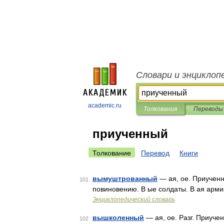
Словари и энциклоп
academic.ru
Толкования
Переводы
приученный
Толкование
Перевод
Книги
вымуштрованный
— ая, ое. Приученн
101
повиновению. В ые солдаты. В ая арми
Энциклопедический словарь
вышколенный
— ая, ое. Разг. Приуче
102