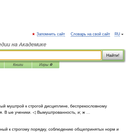
Запомнить сайт
Словарь на свой сайт
RU
едии на Академике
Найти!
Книги
Игры ⚽
ый муштрой к строгой дисциплине, беспрекословному
я. В ые ученики. ◁ Вымуштрованность, и; ж …
нный к строгому порядку, соблюдению общепринятых норм и