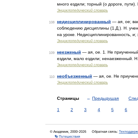
много ездили; торный (о дороге, пути).
Энциклопедический словарь
недисциплинированный
— ая, ое; ва
108
соблюдению дисциплины (1.Д.). Н. учен
на уроке. Недисциплинированность, и;
Энциклопедический словарь
неезженый
— ая, ое. 1. Не приученный 
109
ездили, мало ездили; ненаезженный. Н.
Энциклопедический словарь
необъезженный
— ая, ое. Не приучен
110
Энциклопедический словарь
Страницы
←
Предыдущая
Сле
1
2
3
4
5
6
© Академик, 2000-2026
Обратная связь:
Техподдерж
👣 Путешествия