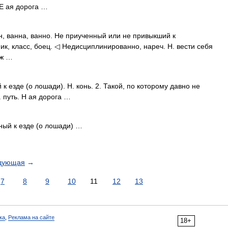
 Е ая дорога …
н, ванна, ванно. Не приученный или не привыкший к
ик, класс, боец. ◁ Недисциплинированно, нареч. Н. вести себя
 ж …
к езде (о лошади). Н. конь. 2. Такой, по которому давно не
 путь. Н ая дорога …
ный к езде (о лошади) …
дующая
→
7
8
9
10
11
12
13
ка
,
Реклама на сайте
18+