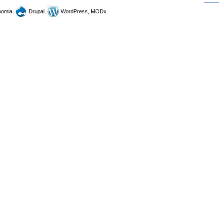
omla,
Drupal,
WordPress, MODx.