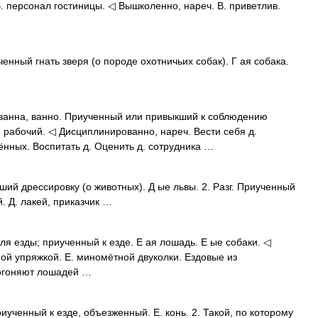
. персонал гостиницы. ◁ Вышколенно, нареч. В. приветлив.
енный гнать зверя (о породе охотничьих собак). Г ая собака.
 ванна, ванно. Приученный или привыкший к соблюдению
Д. рабочий. ◁ Дисциплинированно, нареч. Вести себя д.
ённых. Воспитать д. Оценить д. сотрудника …
ший дрессировку (о животных). Д ые львы. 2. Разг. Приученный
. Д. лакей, приказчик …
я езды; приученный к езде. Е ая лошадь. Е ые собаки. ◁
ной упряжкой. Е. миномётной двуколки. Ездовые из
погоняют лошадей …
Приученный к езде, объезженный. Е. конь. 2. Такой, по которому