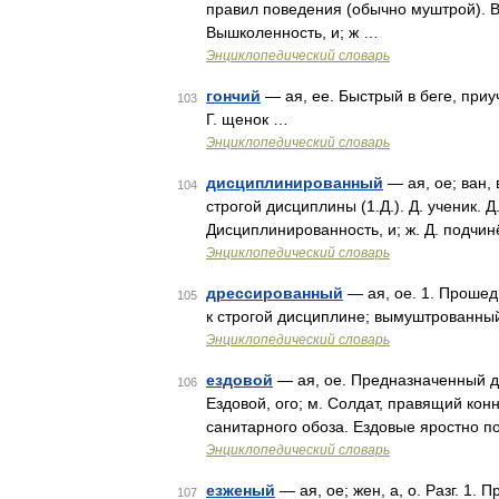
правил поведения (обычно муштрой). В
Вышколенность, и; ж …
Энциклопедический словарь
гончий
— ая, ее. Быстрый в беге, приуч
103
Г. щенок …
Энциклопедический словарь
дисциплинированный
— ая, ое; ван,
104
строгой дисциплины (1.Д.). Д. ученик. 
Дисциплинированность, и; ж. Д. подчин
Энциклопедический словарь
дрессированный
— ая, ое. 1. Прошед
105
к строгой дисциплине; вымуштрованный
Энциклопедический словарь
ездовой
— ая, ое. Предназначенный дл
106
Ездовой, ого; м. Солдат, правящий кон
санитарного обоза. Ездовые яростно 
Энциклопедический словарь
езженый
— ая, ое; жен, а, о. Разг. 1. 
107